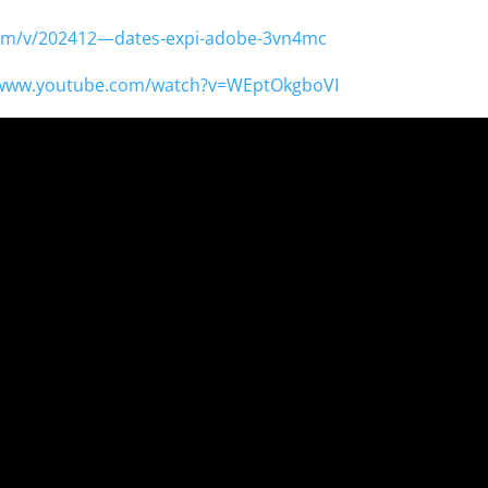
.com/v/202412—dates-expi-adobe-3vn4mc
/www.youtube.com/watch?v=WEptOkgboVI