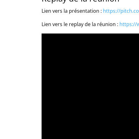
Lien vers la présentation :
https://pitch
Lien vers le replay de la réunion :
https:/