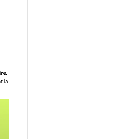
re.
t la